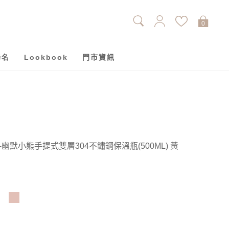
0
聯名
Lookbook
門市資訊
 NTU-幽默小熊手提式雙層304不鏽鋼保溫瓶(500ML) 黃