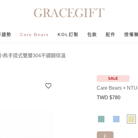
行趨勢
Care Bears
KOL訂製
包款
配件
授權
U-幽默小熊手提式雙層304不鏽鋼保溫
SALE
Care Bears ×
TWD $780
F