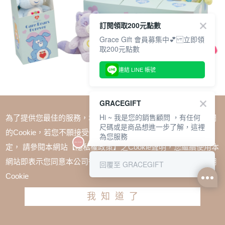
訂閱領取200元點數
Grace Gift 會員募集中💕 立即領
取200元點數
連結 LINE 帳號
GRACEGIFT
Hi ~ 我是您的銷售顧問 ，有任何
為了提供您最佳的服務，本網站會在您的電腦中放置並取用我們
尺碼或是商品想進一步了解，這裡
的Cookie，若您不願接受Cookie時應如何變更電腦的Cookie設
為您服務
定， 請參閱本網站【隱私權政策】之Cookie聲明，您繼續使用本
SALE
網站即表示您同意本公司得按本網站使用條款之Cookie聲明使用
回覆至 GRACEGIFT
Care Bears & Cousins 稀有毛絨玩偶吊飾鑰匙圈一中盒
Cookie
TWD $2700
我知道了
加入購物車