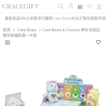
0
最新商品
SALE
女鞋
流行趨勢
Care Bears
KOL訂製
包款
配件
授
首頁
>
Care Bears
>
Care Bears & Cousins 稀有毛絨玩
偶吊飾鑰匙圈一中盒