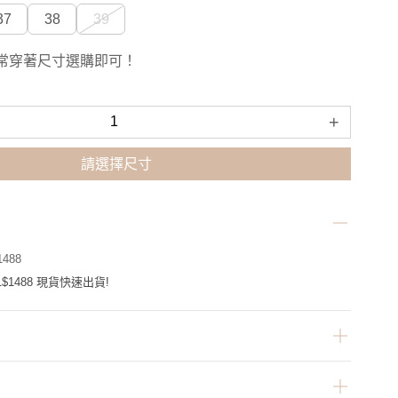
37
38
39
常穿著尺寸選購即可！
+
請選擇尺寸
488
$1488 現貨快速出貨!