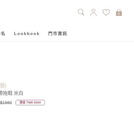
0
聯名
Lookbook
門市資訊
單退)
帶拖鞋 米白
$1980
現省 TWD $600