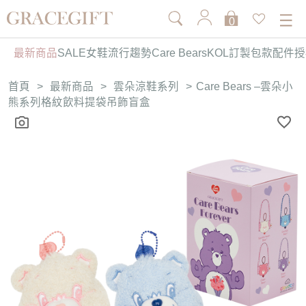
0
最新商品
SALE
女鞋
流行趨勢
Care Bears
KOL訂製
包款
配件
授
首頁
>
最新商品
>
雲朵涼鞋系列
>
Care Bears –雲朵小
熊系列格紋飲料提袋吊飾盲盒