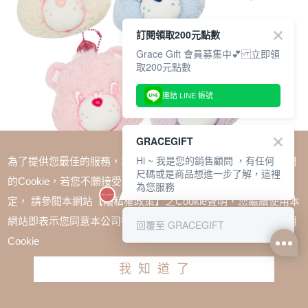
訂閱領取200元點數
Grace Gift 會員募集中💕 立即領
取200元點數
連結 LINE 帳號
GRACEGIFT
Hi ~ 我是您的銷售顧問 ，有任何
為了提供您最佳的服務，本網站會在您的電腦中放置並取用我們
尺碼或是商品想進一步了解，這裡
的Cookie，若您不願接受Cookie時應如何變更電腦的Cookie設
為您服務
定， 請參閱本網站【隱私權政策】之Cookie聲明，您繼續使用本
SALE
網站即表示您同意本公司得按本網站使用條款之Cookie聲明使用
回覆至 GRACEGIFT
Care Bears –雲朵小熊系列格紋飲料提袋吊飾盲盒
Cookie
TWD $450
我知道了
加入購物車