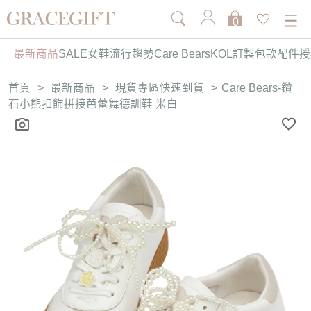
0
最新商品
SALE
女鞋
流行趨勢
Care Bears
KOL訂製
包款
配件
授
首頁
>
最新商品
>
現貨專區快速到貨
>
Care Bears-鑽
石小熊扣飾拼接芭蕾舞德訓鞋 米白