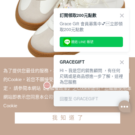
訂閱領取200元點數
Grace Gift 會員募集中💕 立即領
取200元點數
連結 LINE 帳號
GRACEGIFT
Hi ~ 我是您的銷售顧問 ，有任何
為了提供您最佳的服務，本網站會在您的電腦中放置並取用我們
尺碼或是商品想進一步了解，這裡
的Cookie，若您不願接受Cookie時應如何變更電腦的Cookie設
為您服務
定， 請參閱本網站【隱私權政策】之Cookie聲明，您繼續使用本
SALE
網站即表示您同意本公司得按本網站使用條款之Cookie聲明使用
回覆至 GRACEGIFT
Care Bears-鑽石小熊扣飾拼接芭蕾舞德訓鞋 米白
Cookie
TWD $1880
TWD $1410
我知道了
尺寸參考表
請選擇尺寸