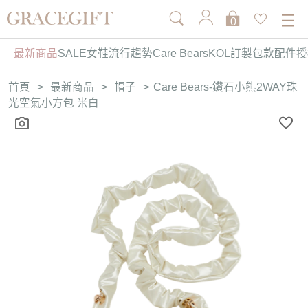
0
最新商品
SALE
女鞋
流行趨勢
Care Bears
KOL訂製
包款
配件
授
首頁
>
最新商品
>
帽子
>
Care Bears-鑽石小熊2WAY珠
光空氣小方包 米白