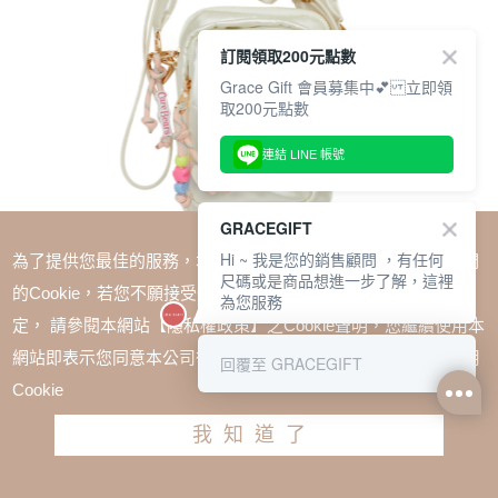
訂閱領取200元點數
Grace Gift 會員募集中💕 立即領
取200元點數
連結 LINE 帳號
GRACEGIFT
Hi ~ 我是您的銷售顧問 ，有任何
為了提供您最佳的服務，本網站會在您的電腦中放置並取用我們
尺碼或是商品想進一步了解，這裡
的Cookie，若您不願接受Cookie時應如何變更電腦的Cookie設
為您服務
定， 請參閱本網站【隱私權政策】之Cookie聲明，您繼續使用本
SALE
網站即表示您同意本公司得按本網站使用條款之Cookie聲明使用
回覆至 GRACEGIFT
Care Bears-鑽石小熊2WAY珠光空氣小方包 米白
Cookie
TWD $1080
TWD $810
我知道了
加入購物車