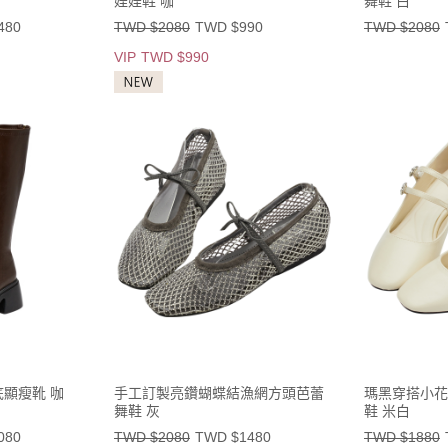
娃娃鞋 咖
舞鞋 白
480
TWD $2080
TWD $990
TWD $2080
VIP
TWD $990
顯瘦靴 咖
手工訂製亮鑽蝴蝶結漁網方頭芭蕾
瑪黑穿搭小花
舞鞋 灰
鞋 米白
080
TWD $2080
TWD $1480
TWD $1880