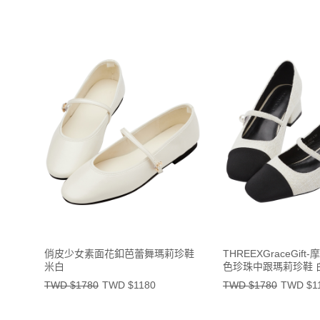
俏皮少女素面花釦芭蕾舞瑪莉珍鞋
THREEXGraceGif
米白
色珍珠中跟瑪莉珍鞋 
TWD $1780
TWD $1180
TWD $1780
TWD $1