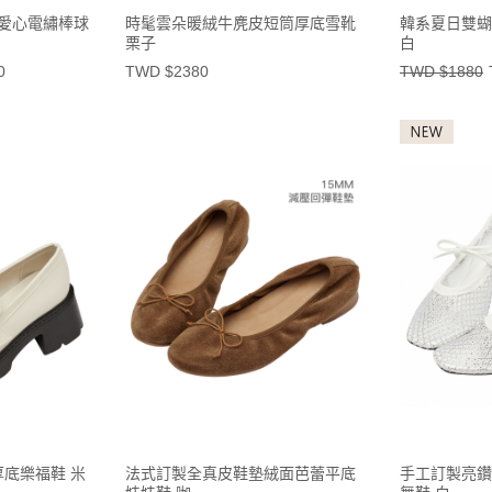
小熊愛心電繡棒球
時髦雲朵暖絨牛麂皮短筒厚底雪靴
韓系夏日雙蝴
栗子
白
0
TWD $2380
TWD $1880
底樂福鞋 米
法式訂製全真皮鞋墊絨面芭蕾平底
手工訂製亮鑽