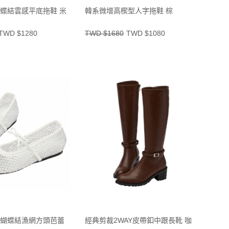
蝶結雲感平底拖鞋 米
韓系微增高楔型人字拖鞋 棕
TWD $1280
TWD $1680
TWD $1080
蝴蝶結漁網方頭芭蕾
經典剪裁2WAY皮帶釦中跟長靴 咖