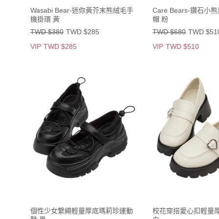
Wasabi Bear-迷你黃芥末熊絨毛手
Care Bears-鑽石
機掛環 黃
帽 粉
TWD $380
TWD $285
TWD $680
TWD $51
VIP
TWD $285
VIP
TWD $510
個性少女繫繩輕量厚底瑪莉珍運動
校花穿搭愛心扣輕量厚