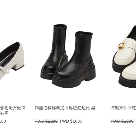
t-摩登名媛方頭撞
韓團指標輕量加厚鬆糕底短靴 黑
時髦方扣厚底
白x黑
180
TWD $2280
TWD $1680
TWD $1980