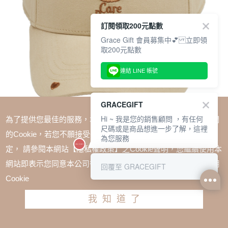
訂閱領取200元點數
Grace Gift 會員募集中💕 立即領
取200元點數
連結 LINE 帳號
GRACEGIFT
Hi ~ 我是您的銷售顧問 ，有任何
為了提供您最佳的服務，本網站會在您的電腦中放置並取用我們
尺碼或是商品想進一步了解，這裡
的Cookie，若您不願接受Cookie時應如何變更電腦的Cookie設
為您服務
定， 請參閱本網站【隱私權政策】之Cookie聲明，您繼續使用本
SALE
網站即表示您同意本公司得按本網站使用條款之Cookie聲明使用
回覆至 GRACEGIFT
Care Bears-驕傲小貓電繡棒球帽 卡其
Cookie
TWD $680
TWD $510
我知道了
加入購物車