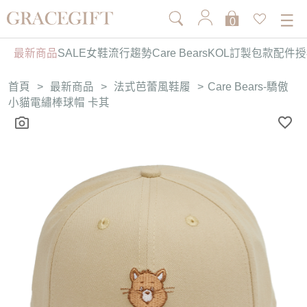
0
最新商品
SALE
女鞋
流行趨勢
Care Bears
KOL訂製
包款
配件
授
首頁
>
最新商品
>
法式芭蕾風鞋履
>
Care Bears-驕傲
小貓電繡棒球帽 卡其