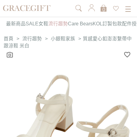
0
最新商品
SALE
女鞋
流行趨勢
Care Bears
KOL訂製
包款
配件
授
首頁
>
流行趨勢
>
小銀鞋家族
>
質感愛心釦澎澎繫帶中
跟涼鞋 米白