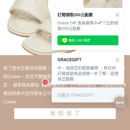
訂閱領取200元點數
Grace Gift 會員募集中💕 立即領
取200元點數
連結 LINE 帳號
GRACEGIFT
Hi ~ 我是您的銷售顧問 ，有任何
為了提供您最佳的服務，本網站會在您的電腦中放置並取用我們
尺碼或是商品想進一步了解，這裡
的Cookie，若您不願接受Cookie時應如何變更電腦的Cookie設
為您服務
定， 請參閱本網站【隱私權政策】之Cookie聲明，您繼續使用本
SALE
網站即表示您同意本公司得按本網站使用條款之Cookie聲明使用
回覆至 GRACEGIFT
1+1$1488(無法單退)
Cookie
質感愛心釦澎澎繫帶中跟涼鞋 米白
我知道了
TWD $1880
TWD $1280
請選擇尺寸
尺寸參考表