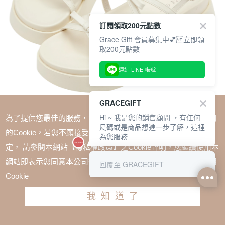
訂閱領取200元點數
Grace Gift 會員募集中💕 立即領
取200元點數
連結 LINE 帳號
GRACEGIFT
Hi ~ 我是您的銷售顧問 ，有任何
為了提供您最佳的服務，本網站會在您的電腦中放置並取用我們
尺碼或是商品想進一步了解，這裡
的Cookie，若您不願接受Cookie時應如何變更電腦的Cookie設
為您服務
定， 請參閱本網站【隱私權政策】之Cookie聲明，您繼續使用本
SALE
1+1=$1488(無法單退)
網站即表示您同意本公司得按本網站使用條款之Cookie聲明使用
回覆至 GRACEGIFT
個性交叉蝴蝶結細帶奶油厚底涼鞋 米白
Cookie
TWD $1980
TWD $1380
我知道了
尺寸參考表
請選擇尺寸