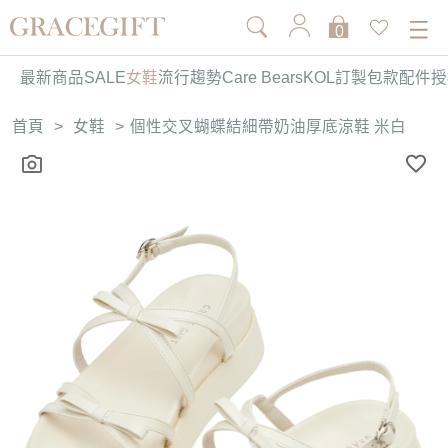
0
最新商品
SALE
女鞋
流行趨勢
Care Bears
KOL訂製
包款
配件
授
首頁
>
女鞋
>
個性交叉蝴蝶結細帶奶油厚底涼鞋 米白