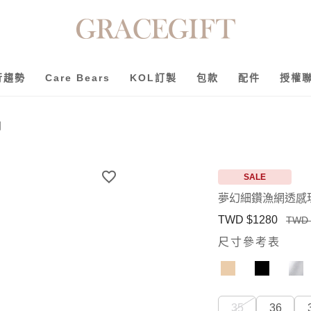
行趨勢
Care Bears
KOL訂製
包款
配件
授權
白
SALE
夢幻細鑽漁網透感
TWD $1280
TWD 
尺寸參考表
35
36