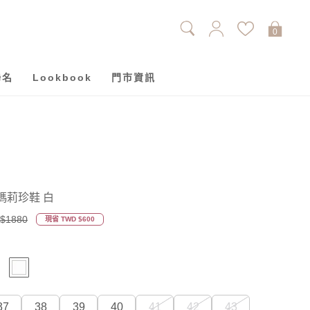
0
聯名
Lookbook
門市資訊
瑪莉珍鞋 白
$1880
現省 TWD $600
37
38
39
40
41
42
43