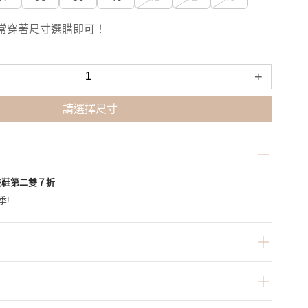
常穿著尺寸選購即可！
+
請選擇尺寸
美鞋第二雙７折
季!