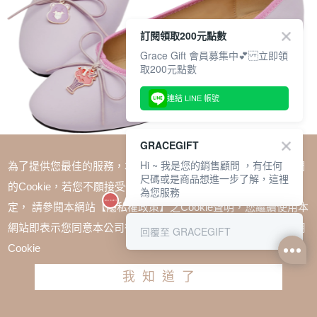
訂閱領取200元點數
Grace Gift 會員募集中💕 立即領
取200元點數
連結 LINE 帳號
GRACEGIFT
Hi ~ 我是您的銷售顧問 ，有任何
為了提供您最佳的服務，本網站會在您的電腦中放置並取用我們
尺碼或是商品想進一步了解，這裡
的Cookie，若您不願接受Cookie時應如何變更電腦的Cookie設
為您服務
定， 請參閱本網站【隱私權政策】之Cookie聲明，您繼續使用本
SALE
網站即表示您同意本公司得按本網站使用條款之Cookie聲明使用
回覆至 GRACEGIFT
CareBears-分享小熊蝴蝶結平底芭蕾舞鞋 紫
Cookie
TWD $1580
TWD $1185
我知道了
尺寸參考表
請選擇尺寸