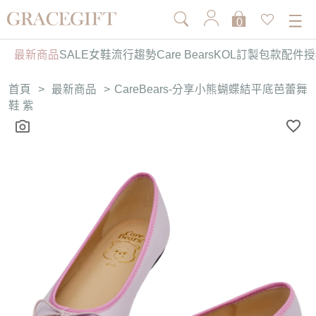
0
最新商品
SALE
女鞋
流行趨勢
Care Bears
KOL訂製
包款
配件
授
首頁
>
最新商品
>
CareBears-分享小熊蝴蝶結平底芭蕾舞
鞋 紫