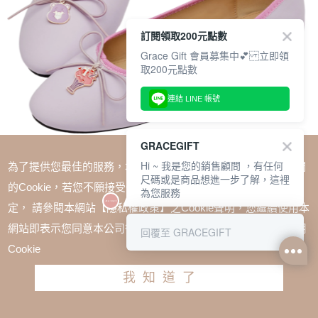
訂閱領取200元點數
Grace Gift 會員募集中💕 立即領
取200元點數
連結 LINE 帳號
GRACEGIFT
Hi ~ 我是您的銷售顧問 ，有任何
為了提供您最佳的服務，本網站會在您的電腦中放置並取用我們
尺碼或是商品想進一步了解，這裡
的Cookie，若您不願接受Cookie時應如何變更電腦的Cookie設
為您服務
定， 請參閱本網站【隱私權政策】之Cookie聲明，您繼續使用本
SALE
網站即表示您同意本公司得按本網站使用條款之Cookie聲明使用
回覆至 GRACEGIFT
CareBears-分享小熊蝴蝶結平底芭蕾舞鞋 紫
Cookie
TWD $1580
TWD $1185
我知道了
尺寸參考表
請選擇尺寸