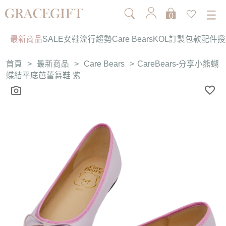
0
最新商品
SALE
女鞋
流行趨勢
Care Bears
KOL訂製
包款
配件
授
首頁
>
最新商品
>
Care Bears
>
CareBears-分享小熊蝴
蝶結平底芭蕾舞鞋 紫