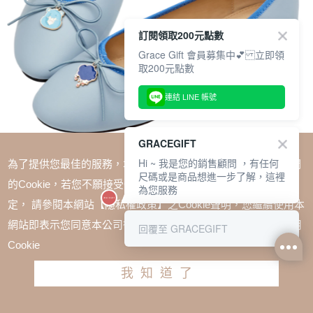
訂閱領取200元點數
Grace Gift 會員募集中💕 立即領
取200元點數
連結 LINE 帳號
GRACEGIFT
Hi ~ 我是您的銷售顧問 ，有任何
為了提供您最佳的服務，本網站會在您的電腦中放置並取用我們
尺碼或是商品想進一步了解，這裡
的Cookie，若您不願接受Cookie時應如何變更電腦的Cookie設
為您服務
定， 請參閱本網站【隱私權政策】之Cookie聲明，您繼續使用本
SALE
網站即表示您同意本公司得按本網站使用條款之Cookie聲明使用
回覆至 GRACEGIFT
CareBears-牢騷小熊蝴蝶結平底芭蕾舞鞋 藍
Cookie
TWD $1580
TWD $1185
我知道了
尺寸參考表
請選擇尺寸