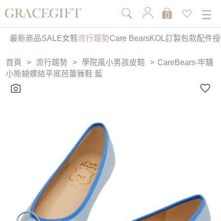
0
最新商品
SALE
女鞋
流行趨勢
Care Bears
KOL訂製
包款
配件
授
首頁
>
流行趨勢
>
學院風小男孩皮鞋
>
CareBears-牢騷
小熊蝴蝶結平底芭蕾舞鞋 藍