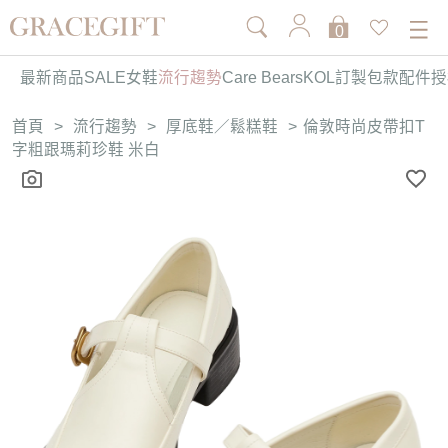
0
最新商品
SALE
女鞋
流行趨勢
Care Bears
KOL訂製
包款
配件
授
首頁
>
流行趨勢
>
厚底鞋／鬆糕鞋
>
倫敦時尚皮帶扣T
字粗跟瑪莉珍鞋 米白