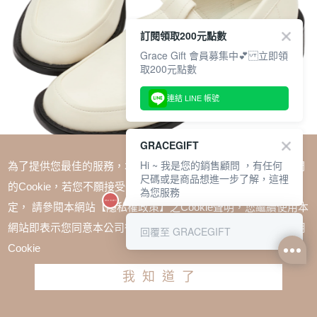
訂閱領取200元點數
Grace Gift 會員募集中💕 立即領
取200元點數
連結 LINE 帳號
GRACEGIFT
Hi ~ 我是您的銷售顧問 ，有任何
為了提供您最佳的服務，本網站會在您的電腦中放置並取用我們
尺碼或是商品想進一步了解，這裡
的Cookie，若您不願接受Cookie時應如何變更電腦的Cookie設
為您服務
定， 請參閱本網站【隱私權政策】之Cookie聲明，您繼續使用本
SALE
網站即表示您同意本公司得按本網站使用條款之Cookie聲明使用
回覆至 GRACEGIFT
1+1=$1488(無法單退)
Cookie
倫敦時尚皮帶扣T字粗跟瑪莉珍鞋 米白
我知道了
TWD $1980
TWD $1380
請選擇尺寸
尺寸參考表