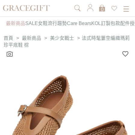
0
最新商品
SALE
女鞋
流行趨勢
Care Bears
KOL訂製
包款
配件
授
首頁
>
最新商品
>
美少女戰士
>
法式時髦簍空編織瑪莉
珍平底鞋 棕