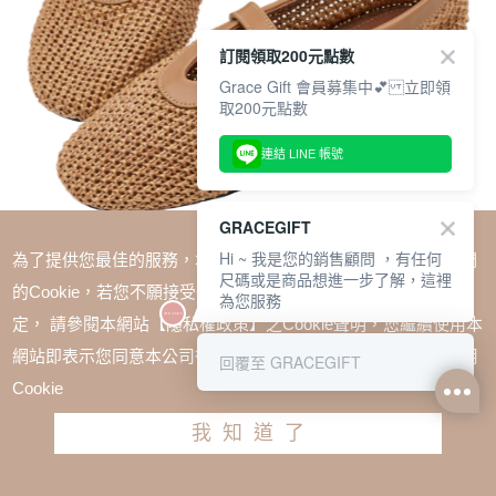
訂閱領取200元點數
Grace Gift 會員募集中💕 立即領
取200元點數
連結 LINE 帳號
GRACEGIFT
Hi ~ 我是您的銷售顧問 ，有任何
為了提供您最佳的服務，本網站會在您的電腦中放置並取用我們
尺碼或是商品想進一步了解，這裡
的Cookie，若您不願接受Cookie時應如何變更電腦的Cookie設
為您服務
定， 請參閱本網站【隱私權政策】之Cookie聲明，您繼續使用本
SALE
網站即表示您同意本公司得按本網站使用條款之Cookie聲明使用
回覆至 GRACEGIFT
法式時髦簍空編織瑪莉珍平底鞋 棕
Cookie
TWD $1780
TWD $1180
我知道了
尺寸參考表
請選擇尺寸