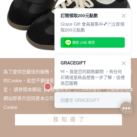
訂閱領取200元點數
Grace Gift 會員募集中💕 立即領
取200元點數
連結 LINE 帳號
GRACEGIFT
Hi ~ 我是您的銷售顧問 ，有任何
為了提供您最佳的服務，本網站會在您的電腦中放置並取用我們
尺碼或是商品想進一步了解，這裡
的Cookie，若您不願接受Cookie時應如何變更電腦的Cookie設
為您服務
定， 請參閱本網站【隱私權政策】之Cookie聲明，您繼續使用本
SALE
網站即表示您同意本公司得按本網站使用條款之Cookie聲明使用
回覆至 GRACEGIFT
復古摩登真皮拼接薄底德訓鞋(附柔光紗帶) 黑
Cookie
TWD $1780
TWD $1180
我知道了
尺寸參考表
請選擇尺寸