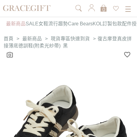
0
最新商品
SALE
女鞋
流行趨勢
Care Bears
KOL訂製
包款
配件
授
首頁
>
最新商品
>
現貨專區快速到貨
>
復古摩登真皮拼
接薄底德訓鞋(附柔光紗帶) 黑