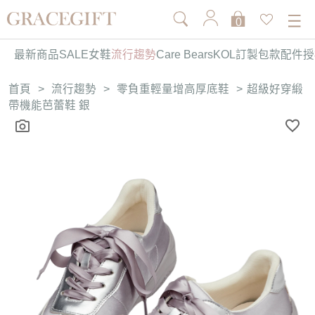
0
最新商品
SALE
女鞋
流行趨勢
Care Bears
KOL訂製
包款
配件
授
首頁
>
流行趨勢
>
零負重輕量增高厚底鞋
>
超級好穿緞
帶機能芭蕾鞋 銀