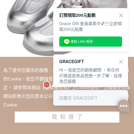
訂閱領取200元點數
Grace Gift 會員募集中💕 立即領
取200元點數
連結 LINE 帳號
GRACEGIFT
Hi ~ 我是您的銷售顧問 ，有任何
為了提供您最佳的服務，本網站會在您的電腦中放置並取用我們
尺碼或是商品想進一步了解，這裡
的Cookie，若您不願接受Cookie時應如何變更電腦的Cookie設
為您服務
定， 請參閱本網站【隱私權政策】之Cookie聲明，您繼續使用本
SALE
網站即表示您同意本公司得按本網站使用條款之Cookie聲明使用
回覆至 GRACEGIFT
1+1=$1488(無法單退)
Cookie
超級好穿緞帶機能芭蕾鞋 銀
我知道了
TWD $2180
TWD $1580
請選擇尺寸
尺寸參考表