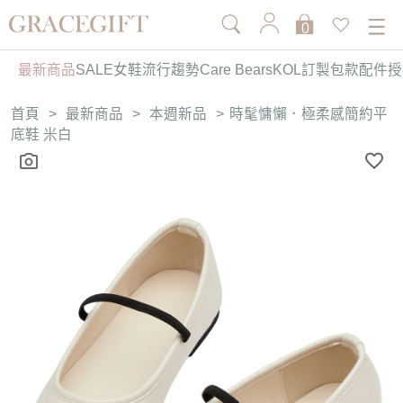
0
最新商品
SALE
女鞋
流行趨勢
Care Bears
KOL訂製
包款
配件
授
首頁
>
最新商品
>
本週新品
>
時髦慵懶．極柔感簡約平
底鞋 米白