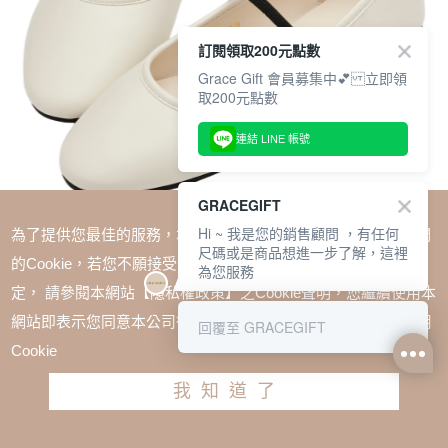
訂閱領取200元點數
Grace Gift 會員募集中💕 立即領
取200元點數
連結 LINE 帳號
GRACEGIFT
Hi ~ 我是您的銷售顧問 ，有任何
為了提供您最佳的服務，本網站會在您的電腦中放置並取用我們
尺碼或是商品想進一步了解，這裡
的Cookie，若您不願接受Cookie時應如何變更電腦的Cookie設
為您服務
定， 請參閱本網站【隱私權政策】之Cookie聲明，您繼續使用本
SALE
網站即表示您同意本公司得按本網站使用條款之Cookie聲明使用
回覆至 GRACEGIFT
1+1=$1488(無法單退)
Cookie
時髦慵懶．極柔感簡約平底鞋 米白
我知道了
TWD $1680
TWD $1080
請選擇尺寸
尺寸參考表