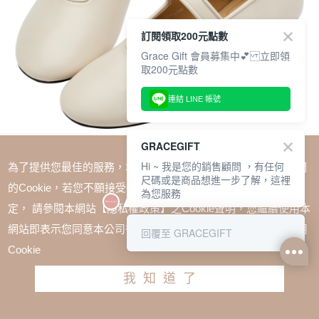
訂閱領取200元點數
Grace Gift 會員募集中💕 立即領
取200元點數
連結 LINE 帳號
GRACEGIFT
Hi ~ 我是您的銷售顧問 ，有任何
為了提供您最佳的服務，本網站會在您的電腦中放置並取用我們
尺碼或是商品想進一步了解，這裡
的Cookie，若您不願接受Cookie時應如何變更電腦的Cookie設
為您服務
定， 請參閱本網站【隱私權政策】之Cookie聲明，您繼續使用本
SALE
網站即表示您同意本公司得按本網站使用條款之Cookie聲明使用
回覆至 GRACEGIFT
1+1=$1488(無法單退)
Cookie
歐美百搭軟皮革平底瑪莉珍鞋 米白
我知道了
TWD $1780
TWD $1180
請選擇尺寸
尺寸參考表