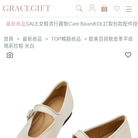
0
最新商品
SALE
女鞋
流行趨勢
Care Bears
KOL訂製
包款
配件
授
首頁
>
最新商品
>
TOP暢銷商品
>
歐美百搭軟皮革平底
瑪莉珍鞋 米白