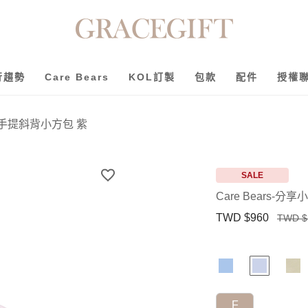
行趨勢
Care Bears
KOL訂製
包款
配件
授權
way手提斜背小方包 紫
SALE
Care Bears-
TWD $960
TWD $
F