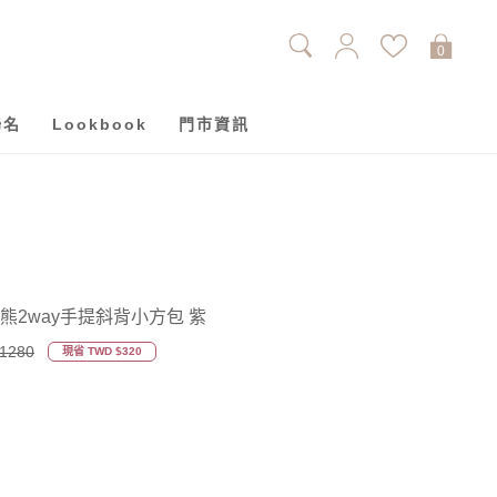
0
聯名
Lookbook
門市資訊
分享小熊2way手提斜背小方包 紫
1280
現省 TWD $320