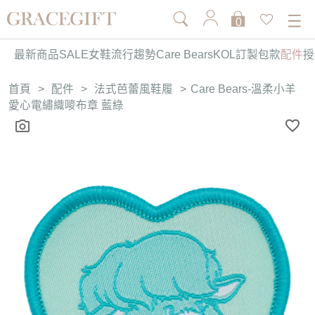
0
最新商品
SALE
女鞋
流行趨勢
Care Bears
KOL訂製
包款
配件
授
首頁
>
配件
>
法式芭蕾風鞋履
>
Care Bears-溫柔小羊
愛心電繡織嘜布章 藍綠