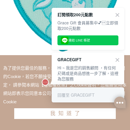
訂閱領取200元點數
Grace Gift 會員募集中💕 立即領
取200元點數
連結 LINE 帳號
GRACEGIFT
Hi ~ 我是您的銷售顧問 ，有任何
為了提供您最佳的服務，本網站會在您的電腦中放置並取用我們
尺碼或是商品想進一步了解，這裡
的Cookie，若您不願接受Cookie時應如何變更電腦的Cookie設
為您服務
定， 請參閱本網站【隱私權政策】之Cookie聲明，您繼續使用本
SALE
網站即表示您同意本公司得按本網站使用條款之Cookie聲明使用
回覆至 GRACEGIFT
Care Bears-溫柔小羊愛心電繡織嘜布章 藍綠
Cookie
TWD $129
TWD $97
我知道了
加入購物車