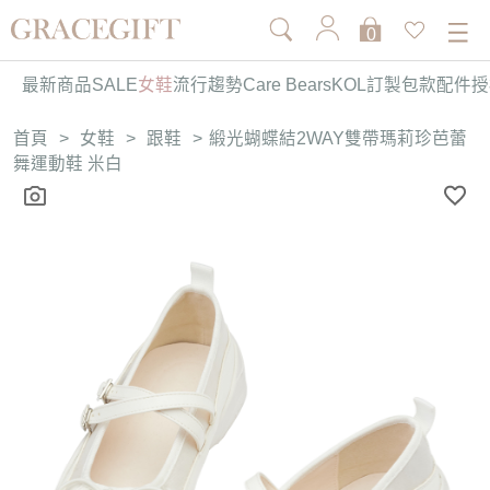
0
最新商品
SALE
女鞋
流行趨勢
Care Bears
KOL訂製
包款
配件
授
首頁
>
女鞋
>
跟鞋
>
緞光蝴蝶結2WAY雙帶瑪莉珍芭蕾
舞運動鞋 米白