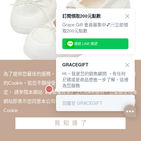
訂閱領取200元點數
Grace Gift 會員募集中💕 立即領
取200元點數
連結 LINE 帳號
GRACEGIFT
Hi ~ 我是您的銷售顧問 ，有任何
為了提供您最佳的服務，本網站會在您的電腦中放置並取用我們
尺碼或是商品想進一步了解，這裡
的Cookie，若您不願接受Cookie時應如何變更電腦的Cookie設
為您服務
定， 請參閱本網站【隱私權政策】之Cookie聲明，您繼續使用本
SALE
網站即表示您同意本公司得按本網站使用條款之Cookie聲明使用
回覆至 GRACEGIFT
緞光蝴蝶結2WAY雙帶瑪莉珍芭蕾舞運動鞋 米白
Cookie
TWD $2180
TWD $1580
我知道了
尺寸參考表
請選擇尺寸