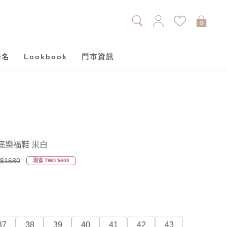
0
聯名
Lookbook
門市資訊
底樂福鞋 米白
$1680
現省 TWD $600
37
38
39
40
41
42
43