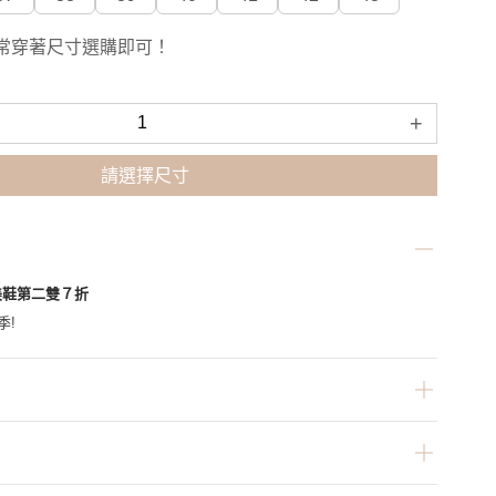
常穿著尺寸選購即可！
+
請選擇尺寸
美鞋第二雙７折
季!