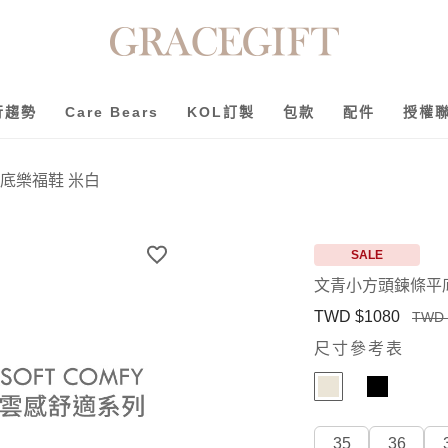
行趨勢
Care Bears
KOL訂製
包款
配件
授權
底樂福鞋 米白
SALE
文青小方頭鍊條平
TWD $1080
TWD 
尺寸參考表
35
36