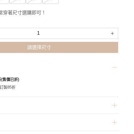
常穿著尺寸選購即可！
+
請選擇尺寸
折(售價已折)
家訂製85折