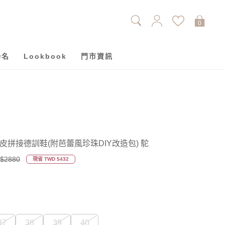
0
聯名
Lookbook
門市資訊
皮拼接德訓鞋(附芭蕾風珍珠DIY改造包) 駝
$2880
現省 TWD $432
37
38
39
40