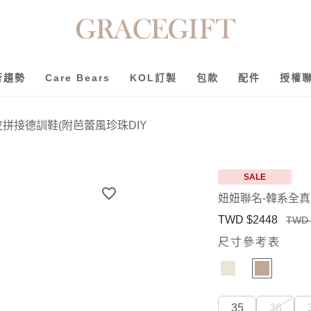
行趨勢
Care Bears
KOL訂製
包款
配件
授權
拼接德訓鞋(附芭蕾風珍珠DIY
SALE
妞妞聯名-韓系全真
TWD $2448
TWD 
尺寸參考表
35
36