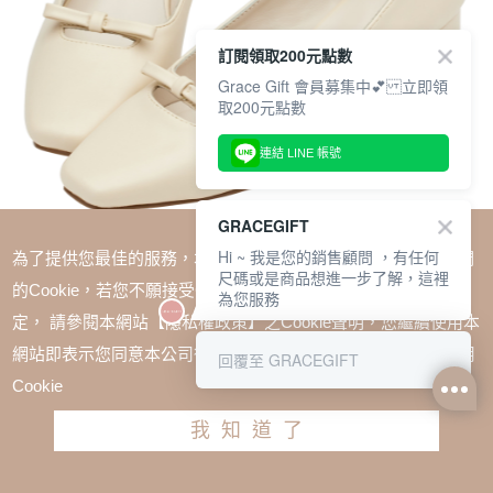
訂閱領取200元點數
Grace Gift 會員募集中💕 立即領
取200元點數
連結 LINE 帳號
GRACEGIFT
Hi ~ 我是您的銷售顧問 ，有任何
為了提供您最佳的服務，本網站會在您的電腦中放置並取用我們
尺碼或是商品想進一步了解，這裡
的Cookie，若您不願接受Cookie時應如何變更電腦的Cookie設
為您服務
定， 請參閱本網站【隱私權政策】之Cookie聲明，您繼續使用本
SALE
網站即表示您同意本公司得按本網站使用條款之Cookie聲明使用
回覆至 GRACEGIFT
復古女孩小方頭簍空蝴蝶結瑪莉珍跟鞋 米白
Cookie
TWD $1680
TWD $1428
我知道了
尺寸參考表
請選擇尺寸