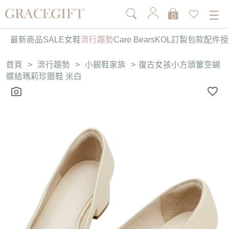
0
最新商品
SALE
女鞋
流行趨勢
Care Bears
KOL訂製
包款
配件
授
首頁
>
流行趨勢
>
小銀鞋家族
>
復古女孩小方頭簍空蝴
蝶結瑪莉珍跟鞋 米白