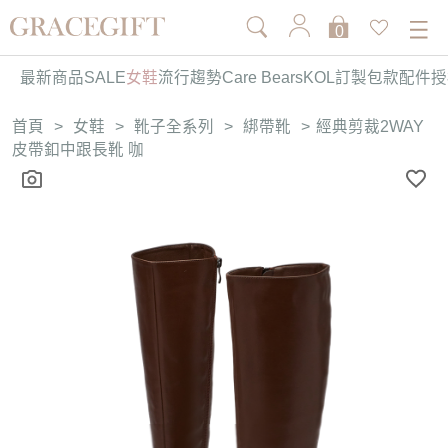
0
最新商品
SALE
女鞋
流行趨勢
Care Bears
KOL訂製
包款
配件
授
首頁
>
女鞋
>
靴子全系列
>
綁帶靴
>
經典剪裁2WAY
皮帶釦中跟長靴 咖