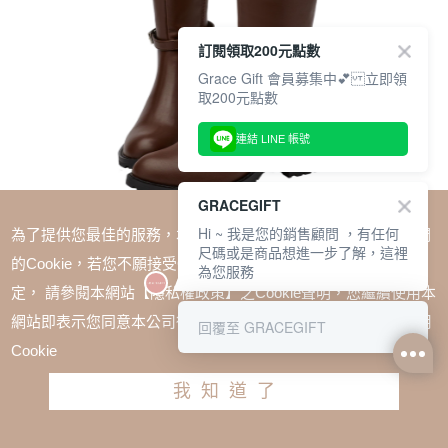
訂閱領取200元點數
Grace Gift 會員募集中💕 立即領
取200元點數
連結 LINE 帳號
GRACEGIFT
Hi ~ 我是您的銷售顧問 ，有任何
為了提供您最佳的服務，本網站會在您的電腦中放置並取用我們
尺碼或是商品想進一步了解，這裡
的Cookie，若您不願接受Cookie時應如何變更電腦的Cookie設
為您服務
定， 請參閱本網站【隱私權政策】之Cookie聲明，您繼續使用本
SALE
網站即表示您同意本公司得按本網站使用條款之Cookie聲明使用
回覆至 GRACEGIFT
經典剪裁2WAY皮帶釦中跟長靴 咖
Cookie
TWD $2180
我知道了
尺寸參考表
請選擇尺寸