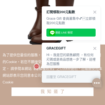
訂閱領取200元點數
Grace Gift 會員募集中💕 立即領
取200元點數
連結 LINE 帳號
GRACEGIFT
Hi ~ 我是您的銷售顧問 ，有任何
為了提供您最佳的服務，本網站會在您的電腦中放置並取用我們
尺碼或是商品想進一步了解，這裡
的Cookie，若您不願接受Cookie時應如何變更電腦的Cookie設
為您服務
定， 請參閱本網站【隱私權政策】之Cookie聲明，您繼續使用本
SALE
網站即表示您同意本公司得按本網站使用條款之Cookie聲明使用
回覆至 GRACEGIFT
經典剪裁2WAY皮帶釦中跟長靴 咖
Cookie
TWD $2180
我知道了
尺寸參考表
請選擇尺寸