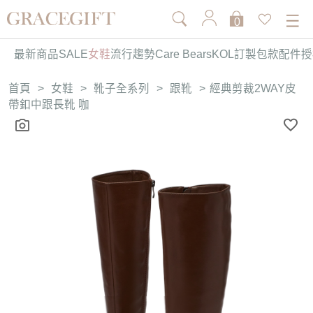
0
最新商品
SALE
女鞋
流行趨勢
Care Bears
KOL訂製
包款
配件
授
首頁
>
女鞋
>
靴子全系列
>
跟靴
>
經典剪裁2WAY皮
帶釦中跟長靴 咖