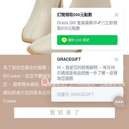
訂閱領取200元點數
Grace Gift 會員募集中💕 立即領
取200元點數
連結 LINE 帳號
GRACEGIFT
Hi ~ 我是您的銷售顧問 ，有任何
為了提供您最佳的服務，本網站會在您的電腦中放置並取用我們
尺碼或是商品想進一步了解，這裡
的Cookie，若您不願接受Cookie時應如何變更電腦的Cookie設
為您服務
定， 請參閱本網站【隱私權政策】之Cookie聲明，您繼續使用本
SALE
網站即表示您同意本公司得按本網站使用條款之Cookie聲明使用
回覆至 GRACEGIFT
潘潘聯名-瑪黑女孩方頭簡約後拉鍊中跟襪靴 米白
Cookie
TWD $1780
TWD $1513
我知道了
尺寸參考表
請選擇尺寸