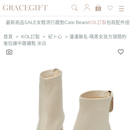
0
最新商品
SALE
女鞋
流行趨勢
Care Bears
KOL訂製
包款
配件
授
首頁
>
KOL訂製
>
紀卜心
>
潘潘聯名-瑪黑女孩方頭簡約
後拉鍊中跟襪靴 米白