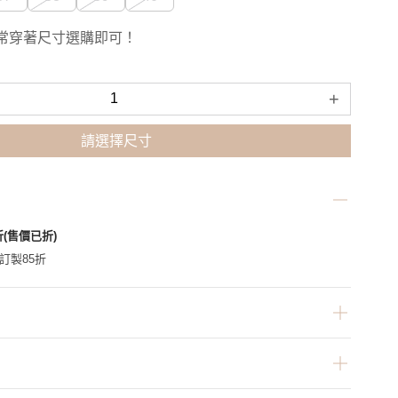
常穿著尺寸選購即可！
+
請選擇尺寸
折(售價已折)
家訂製85折