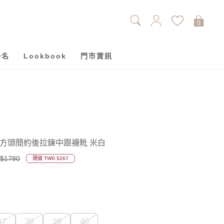
0
聯名
Lookbook
門市資訊
孩方頭簡約後拉鍊中跟襪靴 米白
$1780
現省 TWD $267
37
38
39
40