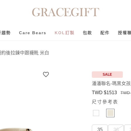
行趨勢
Care Bears
KOL訂製
包款
配件
授權
簡約後拉鍊中跟襪靴 米白
SALE
潘潘聯名-瑪黑女
TWD $1513
TWD 
尺寸參考表
35
36