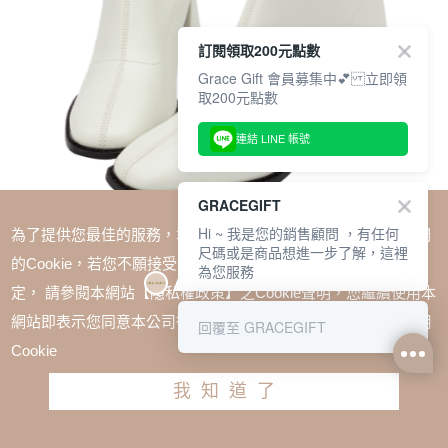
訂閱領取200元點數
Grace Gift 會員募集中💕 立即領
取200元點數
連結 LINE 帳號
GRACEGIFT
Hi ~ 我是您的銷售顧問 ，有任何
為了提供您最佳的服務，本網站會在您的電腦中放置並取用我們
尺碼或是商品想進一步了解，這裡
的Cookie，若您不願接受Cookie時應如何變更電腦的Cookie設
為您服務
定， 請參閱本網站【隱私權政策】之Cookie聲明，您繼續使用本
SALE
網站即表示您同意本公司得按本網站使用條款之Cookie聲明使用
回覆至 GRACEGIFT
潘潘聯名-瑪黑女孩方頭簡約後拉鍊中跟襪靴 白
Cookie
TWD $1780
TWD $1513
我知道了
尺寸參考表
請選擇尺寸