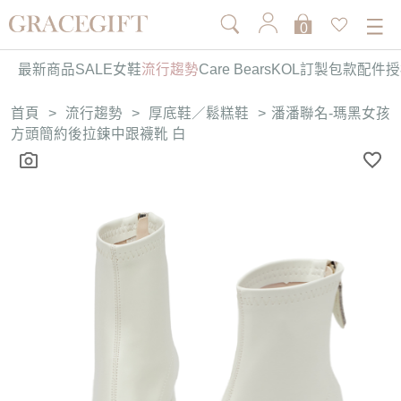
0
最新商品
SALE
女鞋
流行趨勢
Care Bears
KOL訂製
包款
配件
授
首頁
>
流行趨勢
>
厚底鞋／鬆糕鞋
>
潘潘聯名-瑪黑女孩
方頭簡約後拉鍊中跟襪靴 白