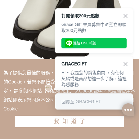
訂閱領取200元點數
Grace Gift 會員募集中💕 立即領
取200元點數
連結 LINE 帳號
GRACEGIFT
Hi ~ 我是您的銷售顧問 ，有任何
為了提供您最佳的服務，本網站會在您的電腦中放置並取用我們
尺碼或是商品想進一步了解，這裡
的Cookie，若您不願接受Cookie時應如何變更電腦的Cookie設
為您服務
定， 請參閱本網站【隱私權政策】之Cookie聲明，您繼續使用本
SALE
網站即表示您同意本公司得按本網站使用條款之Cookie聲明使用
回覆至 GRACEGIFT
1+1=$1488(無法單退)
Cookie
經典人氣圓頭厚底切爾西短靴 米白
我知道了
TWD $2380
TWD $1780
請選擇尺寸
尺寸參考表