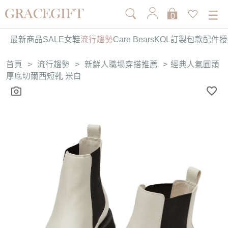
0
最新商品
SALE
女鞋
流行趨勢
Care Bears
KOL訂製
包款
配件
授
首頁
>
流行趨勢
>
新鮮人職場穿搭推薦
>
經典人氣圓頭
厚底切爾西短靴 米白