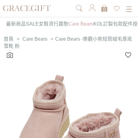
0
最新商品
SALE
女鞋
流行趨勢
Care Bears
KOL訂製
包款
配件
授
首頁
>
Care Bears
>
Care Bears -樂觀小熊短筒絨毛厚底
雪靴 粉