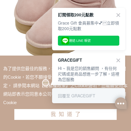
訂閱領取200元點數
Grace Gift 會員募集中💕 立即領
取200元點數
連結 LINE 帳號
GRACEGIFT
Hi ~ 我是您的銷售顧問 ，有任何
為了提供您最佳的服務，本網站會在您的電腦中放置並取用我們
尺碼或是商品想進一步了解，這裡
的Cookie，若您不願接受Cookie時應如何變更電腦的Cookie設
為您服務
定， 請參閱本網站【隱私權政策】之Cookie聲明，您繼續使用本
SALE
網站即表示您同意本公司得按本網站使用條款之Cookie聲明使用
回覆至 GRACEGIFT
Care Bears -樂觀小熊短筒絨毛厚底雪靴 粉
Cookie
TWD $1688
TWD $1266
我知道了
尺寸參考表
請選擇尺寸