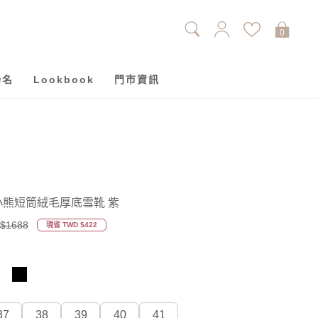
0
聯名
Lookbook
門市資訊
-分享小熊短筒絨毛厚底雪靴 紫
$1688
現省 TWD $422
37
38
39
40
41