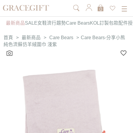
0
最新商品
SALE
女鞋
流行趨勢
Care Bears
KOL訂製
包款
配件
授
首頁
>
最新商品
>
Care Bears
>
Care Bears-分享小熊
純色流蘇仿羊絨圍巾 淺紫