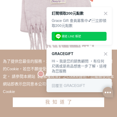
訂閱領取200元點數
Grace Gift 會員募集中💕 立即領
取200元點數
連結 LINE 帳號
GRACEGIFT
Hi ~ 我是您的銷售顧問 ，有任何
為了提供您最佳的服務，本網站會在您的電腦中放置並取用我們
尺碼或是商品想進一步了解，這裡
的Cookie，若您不願接受Cookie時應如何變更電腦的Cookie設
為您服務
定， 請參閱本網站【隱私權政策】之Cookie聲明，您繼續使用本
SALE
網站即表示您同意本公司得按本網站使用條款之Cookie聲明使用
回覆至 GRACEGIFT
Care Bears-分享小熊純色流蘇仿羊絨圍巾 淺紫
Cookie
TWD $680
TWD $510
我知道了
加入購物車