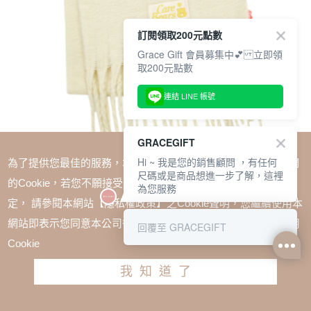
訂閱領取200元點數
Grace Gift 會員募集中💕 立即領
取200元點數
連結 LINE 帳號
GRACEGIFT
Hi ~ 我是您的銷售顧問 ，有任何
為了提供您最佳的服務，本網站會在您的電腦中放置並取用我們
尺碼或是商品想進一步了解，這裡
的Cookie，若您不願接受Cookie時應如何變更電腦的Cookie設
為您服務
定， 請參閱本網站【隱私權政策】之Cookie聲明，您繼續使用本
SALE
網站即表示您同意本公司得按本網站使用條款之Cookie聲明使用
回覆至 GRACEGIFT
Care Bears-幽默小熊純色流蘇仿羊絨圍巾 杏
Cookie
TWD $680
TWD $510
我知道了
加入購物車