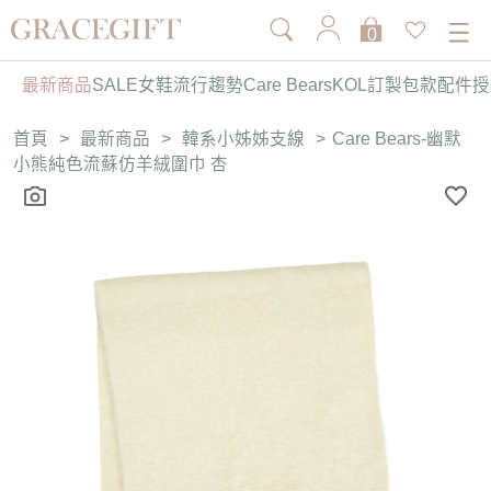
0
最新商品
SALE
女鞋
流行趨勢
Care Bears
KOL訂製
包款
配件
授
首頁
>
最新商品
>
韓系小姊姊支線
>
Care Bears-幽默
小熊純色流蘇仿羊絨圍巾 杏