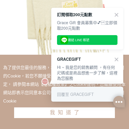
訂閱領取200元點數
Grace Gift 會員募集中💕 立即領
取200元點數
連結 LINE 帳號
GRACEGIFT
Hi ~ 我是您的銷售顧問 ，有任何
為了提供您最佳的服務，本網站會在您的電腦中放置並取用我們
尺碼或是商品想進一步了解，這裡
的Cookie，若您不願接受Cookie時應如何變更電腦的Cookie設
為您服務
定， 請參閱本網站【隱私權政策】之Cookie聲明，您繼續使用本
SALE
網站即表示您同意本公司得按本網站使用條款之Cookie聲明使用
回覆至 GRACEGIFT
Care Bears-幽默小熊純色流蘇仿羊絨圍巾 杏
Cookie
TWD $680
TWD $510
我知道了
加入購物車