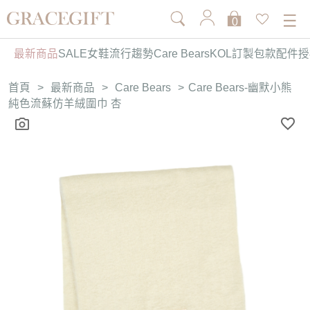
0
最新商品
SALE
女鞋
流行趨勢
Care Bears
KOL訂製
包款
配件
授
首頁
>
最新商品
>
Care Bears
>
Care Bears-幽默小熊
純色流蘇仿羊絨圍巾 杏