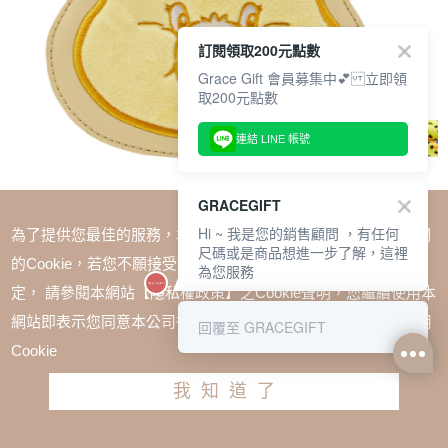
訂閱領取200元點數
Grace Gift 會員募集中💕 立即領
取200元點數
連結 LINE 帳號
GRACEGIFT
Hi ~ 我是您的銷售顧問 ，有任何
為了提供您最佳的服務，本網站會在您的電腦中放置並取用我們
尺碼或是商品想進一步了解，這裡
的Cookie，若您不願接受Cookie時應如何變更電腦的Cookie設
為您服務
定， 請參閱本網站【隱私權政策】之Cookie聲明，您繼續使用本
SALE
網站即表示您同意本公司得按本網站使用條款之Cookie聲明使用
回覆至 GRACEGIFT
Care Bears-幽默小熊皮質立體斜背包 淺黃
Cookie
TWD $1280
TWD $960
我知道了
加入購物車