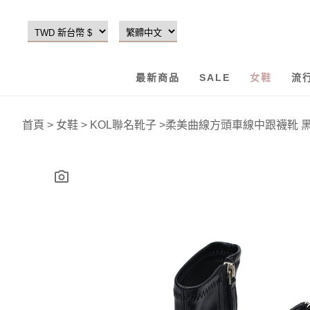
最新商品
SALE
女鞋
流
首頁
>
女鞋
>
KOL聯名靴子
>
柔美曲線方頭車線中跟襪靴 