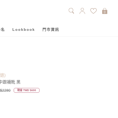
0
聯名
Lookbook
門市資訊
單退)
中跟襪靴 黑
$2280
現省 TWD $600