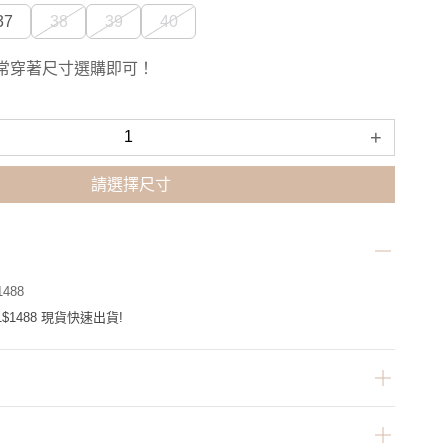
37
38
39
40
常穿著尺寸選購即可！
+
請選擇尺寸
488
$1488 現貨快速出貨!