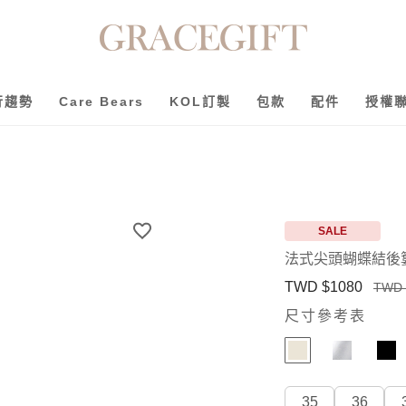
行趨勢
Care Bears
KOL訂製
包款
配件
授權
白
SALE
法式尖頭蝴蝶結後
TWD $1080
TWD 
尺寸參考表
35
36