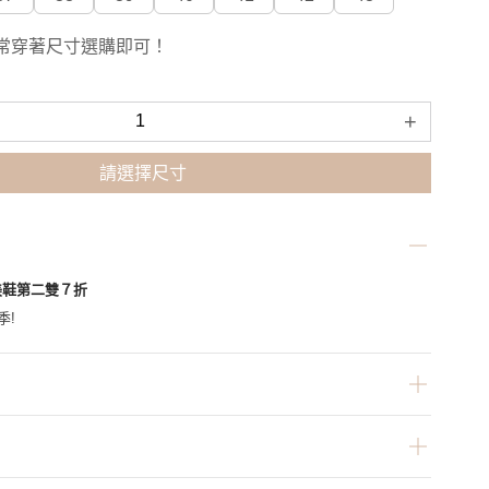
常穿著尺寸選購即可！
+
請選擇尺寸
美鞋第二雙７折
季!