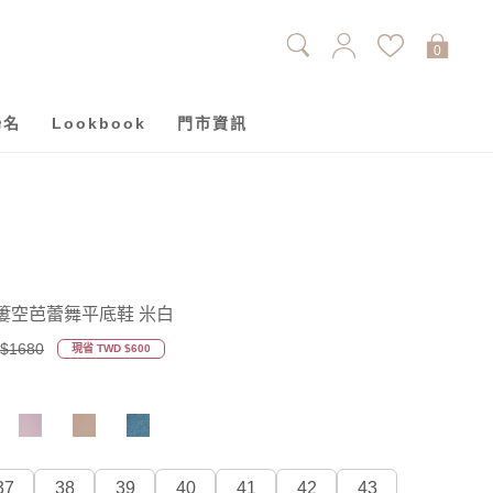
0
聯名
Lookbook
門市資訊
簍空芭蕾舞平底鞋 米白
$1680
現省 TWD $600
37
38
39
40
41
42
43