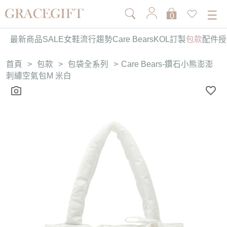
0
最新商品
SALE
女鞋
流行趨勢
Care Bears
KOL訂製
包款
配件
授
首頁
>
包款
>
包袋全系列
>
Care Bears-鑽石小熊澎澎
刺繡空氣包M 米白