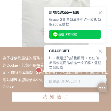
訂閱領取200元點數
Grace Gift 會員募集中💕 立即領
取200元點數
連結 LINE 帳號
GRACEGIFT
Hi ~ 我是您的銷售顧問 ，有任何
為了提供您最佳的服務，本網站會在您的電腦中放置並取用我們
尺碼或是商品想進一步了解，這裡
的Cookie，若您不願接受Cookie時應如何變更電腦的Cookie設
為您服務
定， 請參閱本網站【隱私權政策】之Cookie聲明，您繼續使用本
SALE
網站即表示您同意本公司得按本網站使用條款之Cookie聲明使用
回覆至 GRACEGIFT
Care Bears-鑽石小熊澎澎刺繡空氣包M 米白
Cookie
TWD $1580
TWD $1185
我知道了
加入購物車