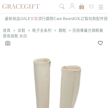
0
最新商品
SALE
女鞋
流行趨勢
Care Bears
KOL訂製
包款
配件
授
首頁
>
女鞋
>
靴子全系列
>
跟靴
>
百搭專屬方頭輕量
厚底長靴 米白