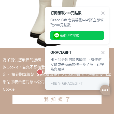
訂閱領取200元點數
Grace Gift 會員募集中💕 立即領
取200元點數
連結 LINE 帳號
GRACEGIFT
Hi ~ 我是您的銷售顧問 ，有任何
為了提供您最佳的服務，本網站會在您的電腦中放置並取用我們
尺碼或是商品想進一步了解，這裡
的Cookie，若您不願接受Cookie時應如何變更電腦的Cookie設
為您服務
定， 請參閱本網站【隱私權政策】之Cookie聲明，您繼續使用本
SALE
1+1=$1488(無法單退)
網站即表示您同意本公司得按本網站使用條款之Cookie聲明使用
回覆至 GRACEGIFT
百搭專屬方頭輕量厚底長靴 米白
Cookie
TWD $2580
TWD $1980
我知道了
尺寸參考表
請選擇尺寸