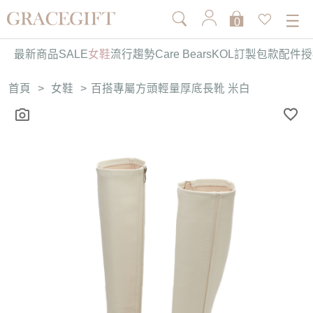
0
最新商品
SALE
女鞋
流行趨勢
Care Bears
KOL訂製
包款
配件
授
首頁
>
女鞋
>
百搭專屬方頭輕量厚底長靴 米白