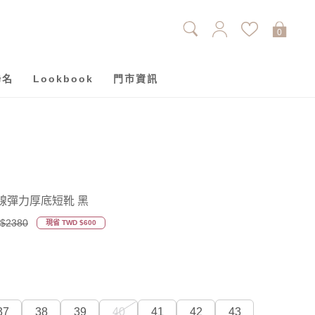
0
聯名
Lookbook
門市資訊
線彈力厚底短靴 黑
$2380
現省 TWD $600
37
38
39
40
41
42
43