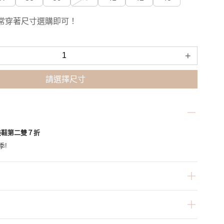
常穿著尺寸選購即可！
+
請選擇尺寸
美鞋第二雙７折
季!