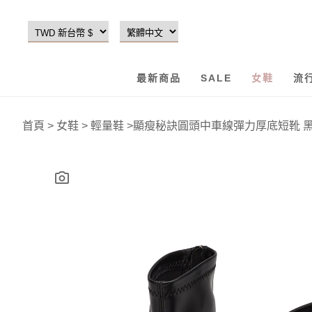
最新商品
SALE
女鞋
流
首頁
>
女鞋
>
輕量鞋
>
顯瘦秘訣圓頭中車線彈力厚底短靴 