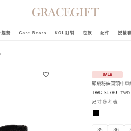
行趨勢
Care Bears
KOL訂製
包款
配件
授權
黑
SALE
顯瘦秘訣圓頭中車
TWD $1780
TWD 
尺寸參考表
35
36