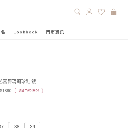
0
聯名
Lookbook
門市資訊
芭蕾舞瑪莉珍鞋 銀
$1880
現省 TWD $600
37
38
39