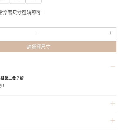
常穿著尺寸選購即可！
+
請選擇尺寸
美鞋第二雙７折
季!