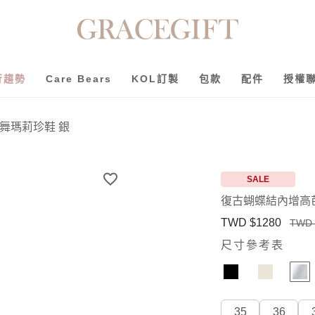
行趨勢
Care Bears
KOL訂製
包款
配件
授權
舞瑪莉珍鞋 銀
SALE
復古蝴蝶結內增高
TWD $1280
TWD 
尺寸參考表
35
36