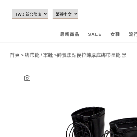
最新商品
SALE
女鞋
流
首頁
>
綁帶靴 / 軍靴
>
帥氣焦點後拉鍊厚底綁帶長靴 黑