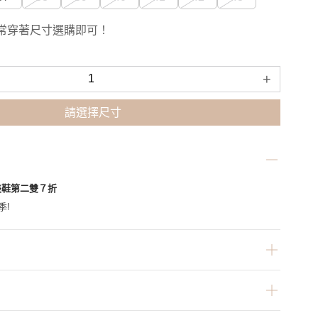
常穿著尺寸選購即可！
+
請選擇尺寸
美鞋第二雙７折
季!