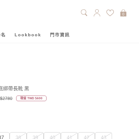
0
聯名
Lookbook
門市資訊
底綁帶長靴 黑
$2780
現省 TWD $600
37
38
39
40
41
42
43