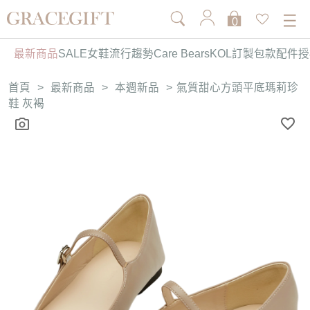
0
最新商品
SALE
女鞋
流行趨勢
Care Bears
KOL訂製
包款
配件
授
首頁
>
最新商品
>
本週新品
>
氣質甜心方頭平底瑪莉珍
鞋 灰褐