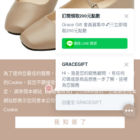
訂閱領取200元點數
Grace Gift 會員募集中💕 立即領
取200元點數
連結 LINE 帳號
GRACEGIFT
Hi ~ 我是您的銷售顧問 ，有任何
為了提供您最佳的服務，本網站會在您的電腦中放置並取用我們
尺碼或是商品想進一步了解，這裡
的Cookie，若您不願接受Cookie時應如何變更電腦的Cookie設
為您服務
定， 請參閱本網站【隱私權政策】之Cookie聲明，您繼續使用本
SALE
網站即表示您同意本公司得按本網站使用條款之Cookie聲明使用
回覆至 GRACEGIFT
1+1=$1488(無法單退)
Cookie
氣質甜心方頭平底瑪莉珍鞋 灰褐
我知道了
TWD $1680
TWD $1080
請選擇尺寸
尺寸參考表