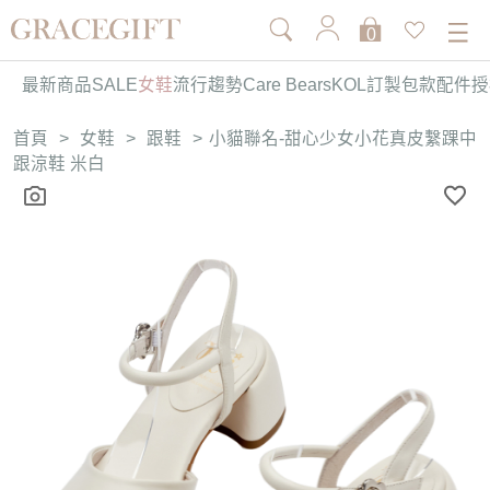
0
最新商品
SALE
女鞋
流行趨勢
Care Bears
KOL訂製
包款
配件
授
首頁
>
女鞋
>
跟鞋
>
小貓聯名-甜心少女小花真皮繫踝中
跟涼鞋 米白