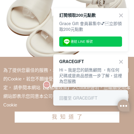
訂閱領取200元點數
Grace Gift 會員募集中💕 立即領
取200元點數
連結 LINE 帳號
GRACEGIFT
Hi ~ 我是您的銷售顧問 ，有任何
為了提供您最佳的服務，本網站會在您的電腦中放置並取用我們
尺碼或是商品想進一步了解，這裡
的Cookie，若您不願接受Cookie時應如何變更電腦的Cookie設
為您服務
定， 請參閱本網站【隱私權政策】之Cookie聲明，您繼續使用本
SALE
網站即表示您同意本公司得按本網站使用條款之Cookie聲明使用
回覆至 GRACEGIFT
小貓聯名-甜心少女小花真皮繫踝中跟涼鞋 米白
Cookie
TWD $2580
TWD $2193
我知道了
尺寸參考表
請選擇尺寸