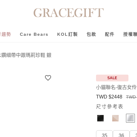
行趨勢
Care Bears
KOL訂製
包款
配件
授權
水鑽細帶中跟瑪莉珍鞋 銀
SALE
小貓聯名-復古女
TWD $2448
TWD 
尺寸參考表
35
36