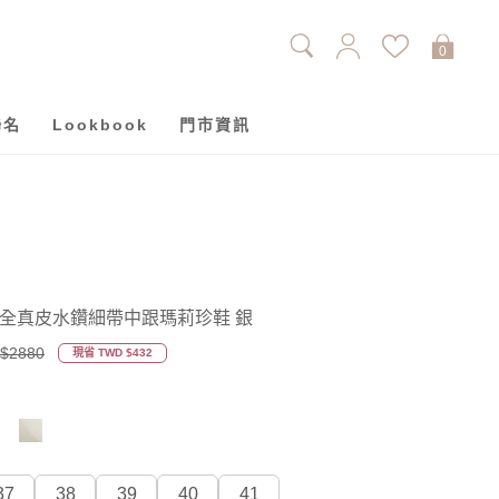
0
聯名
Lookbook
門市資訊
伶全真皮水鑽細帶中跟瑪莉珍鞋 銀
$2880
現省 TWD $432
37
38
39
40
41