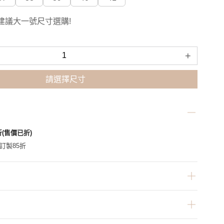
建議大一號尺寸選購!
+
請選擇尺寸
折(售價已折)
家訂製85折