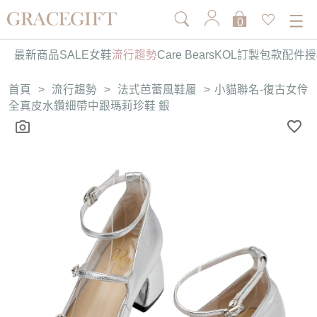
0
最新商品
SALE
女鞋
流行趨勢
Care Bears
KOL訂製
包款
配件
授
首頁
>
流行趨勢
>
法式芭蕾風鞋履
>
小貓聯名-復古女伶
全真皮水鑽細帶中跟瑪莉珍鞋 銀