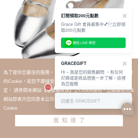
訂閱領取200元點數
Grace Gift 會員募集中💕 立即領
取200元點數
連結 LINE 帳號
GRACEGIFT
Hi ~ 我是您的銷售顧問 ，有任何
為了提供您最佳的服務，本網站會在您的電腦中放置並取用我們
尺碼或是商品想進一步了解，這裡
的Cookie，若您不願接受Cookie時應如何變更電腦的Cookie設
為您服務
定， 請參閱本網站【隱私權政策】之Cookie聲明，您繼續使用本
SALE
網站即表示您同意本公司得按本網站使用條款之Cookie聲明使用
回覆至 GRACEGIFT
小貓聯名-復古女伶全真皮水鑽細帶中跟瑪莉珍鞋 銀
Cookie
TWD $2880
TWD $2448
我知道了
尺寸參考表
請選擇尺寸